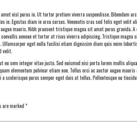
t amet nisl purus in. Ut tortor pretium viverra suspendisse. Bibendum arc
llus in. Egestas diam in arcu cursus. Venenatis cras sed felis eget velit 
or augue mauris. Nibh praesent tristique magna sit amet purus gravida. 
convallis aenean et tortor at risus viverra adipiscing. Tristique magna s
us. Ullamcorper eget nulla facilisi etiam dignissim diam quis enim lobort
 velit.
t eu sem integer vitae justo. Sed euismod nisi porta lorem mollis aliq
quam elementum pulvinar etiam non. Tellus orci ac auctor augue mauris a
i a scelerisque purus semper eget duis at tellus. Pellentesque eu tincidun
ds are marked
*